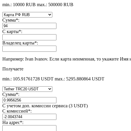
min.: 10000 RUB
max.: 500000 RUB
Сумма
*
:
С карты
*
:
Владелец карты
*
:
Например: Ivan Ivanov. Если карта неименная, то укажите Имя 
Получаете
min.: 105.91761728 USDT
max.: 5295.880864 USDT
Сумма
*
:
С учетом доп. комиссии сервиса (3 USDT)
С комиссией
*
:
На адрес
*
: