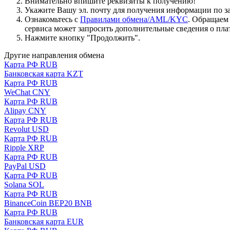
Внимательно впишите реквизиты к получению!
Укажите Вашу эл. почту для получения информации по зая
Ознакомьтесь с
Правилами обмена/AML/KYC
. Обращаем
сервиса может запросить дополнительные сведения о пла
Нажмите кнопку "Продолжить".
Другие направления обмена
Карта РФ RUB
Банковская карта KZT
Карта РФ RUB
WeChat CNY
Карта РФ RUB
Alipay CNY
Карта РФ RUB
Revolut USD
Карта РФ RUB
Ripple XRP
Карта РФ RUB
PayPal USD
Карта РФ RUB
Solana SOL
Карта РФ RUB
BinanceCoin BEP20 BNB
Карта РФ RUB
Банковская карта EUR