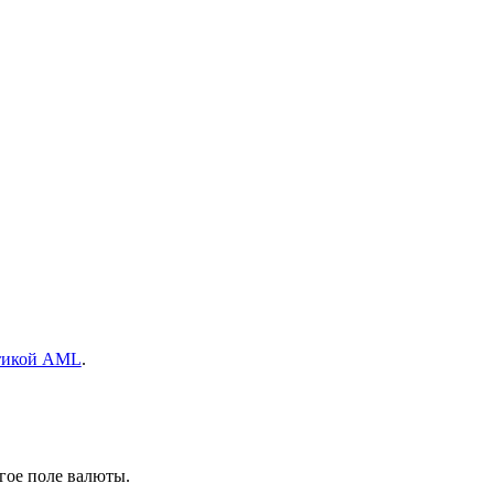
тикой AML
.
гое поле валюты.