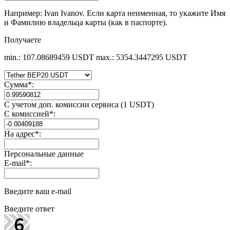
Например: Ivan Ivanov. Если карта неименная, то укажите Имя
и Фамилию владельца карты (как в паспорте).
Получаете
min.: 107.08689459 USDT
max.: 5354.3447295 USDT
Сумма
*
:
С учетом доп. комиссии сервиса (1 USDT)
С комиссией
*
:
На адрес
*
:
Персональные данные
E-mail
*
:
Введите ваш e-mail
Введите ответ