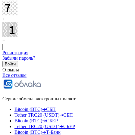
+
=
Регистрация
Забыли пароль?
Отзывы
Все отзывы
Сервис обмена электронных валют.
Bitcoin (BTC)➔СБП
Tether TRC20 (USDT)➔СБП
Bitcoin (BTC)➔СБЕР
Tether TRC20 (USDT)➔СБЕР
Bitcoin (BTC)➔Т-Банк