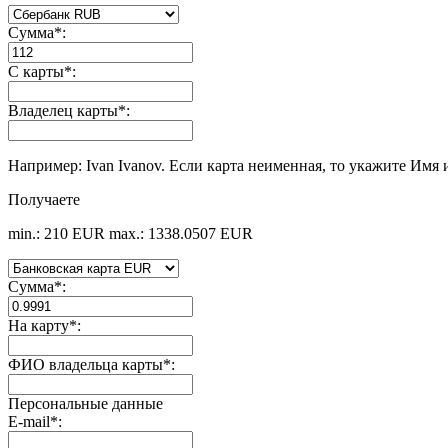
Сумма
*
:
С карты
*
:
Владелец карты
*
:
Например: Ivan Ivanov. Если карта неименная, то укажите Имя 
Получаете
min.: 210 EUR
max.: 1338.0507 EUR
Сумма
*
:
На карту
*
:
ФИО владельца карты
*
:
Персональные данные
E-mail
*
: