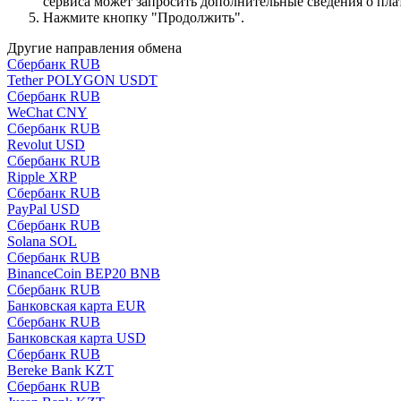
сервиса может запросить дополнительные сведения о пла
Нажмите кнопку "Продолжить".
Другие направления обмена
Сбербанк RUB
Tether POLYGON USDT
Сбербанк RUB
WeChat CNY
Сбербанк RUB
Revolut USD
Сбербанк RUB
Ripple XRP
Сбербанк RUB
PayPal USD
Сбербанк RUB
Solana SOL
Сбербанк RUB
BinanceCoin BEP20 BNB
Сбербанк RUB
Банковская карта EUR
Сбербанк RUB
Банковская карта USD
Сбербанк RUB
Bereke Bank KZT
Сбербанк RUB