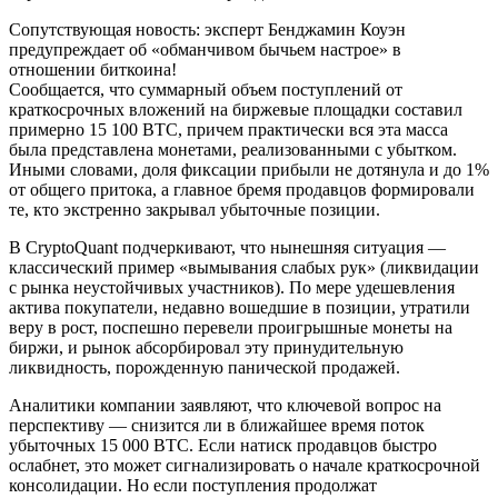
Сопутствующая новость: эксперт Бенджамин Коуэн
предупреждает об «обманчивом бычьем настрое» в
отношении биткоина!
Сообщается, что суммарный объем поступлений от
краткосрочных вложений на биржевые площадки составил
примерно 15 100 BTC, причем практически вся эта масса
была представлена монетами, реализованными с убытком.
Иными словами, доля фиксации прибыли не дотянула и до 1%
от общего притока, а главное бремя продавцов формировали
те, кто экстренно закрывал убыточные позиции.
В CryptoQuant подчеркивают, что нынешняя ситуация —
классический пример «вымывания слабых рук» (ликвидации
с рынка неустойчивых участников). По мере удешевления
актива покупатели, недавно вошедшие в позиции, утратили
веру в рост, поспешно перевели проигрышные монеты на
биржи, и рынок абсорбировал эту принудительную
ликвидность, порожденную панической продажей.
Аналитики компании заявляют, что ключевой вопрос на
перспективу — снизится ли в ближайшее время поток
убыточных 15 000 BTC. Если натиск продавцов быстро
ослабнет, это может сигнализировать о начале краткосрочной
консолидации. Но если поступления продолжат