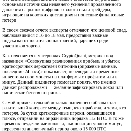
основным источником недавнего усиления продавленного
давления на рынок цифрового золота стали трейдеры,
играющие на коротких дистанциях и понесшие финансовые
потери.
В своем свежем отчете эксперты отмечают, что ценовой спад,
наблюдавшийся с 16 по 18 мая, предоставил важные
подсказки относительно настроений, царящих среди
участников торгов.
Как поясняется в материалах CryptoQuant, метрика под
названием «Совокупная реализованная прибыль и убыток
краткосрочных держателей биткоина (биржевые данные,
последние 24 часа)» показывает, переводят ли временные
инвесторы свои монеты на платформы с профитом или в
минус. Данный индикатор помогает понять, что именно
движет распродажами — желание зафиксировать доход или
паническое бегство от риска.
Самой примечательной деталью нынешнего обвала стал
разительный контраст между теми, кто заработал, и теми, кто
потерял. За сутки краткосрочные игроки, оказавшиеся в
плюсе, отправили на биржи лишь порядка 112 BTC. В то же
время их неудачливые коллеги, чьи позиции ушли в минус,
перевели за аналогичный период около 15 000 BTC.