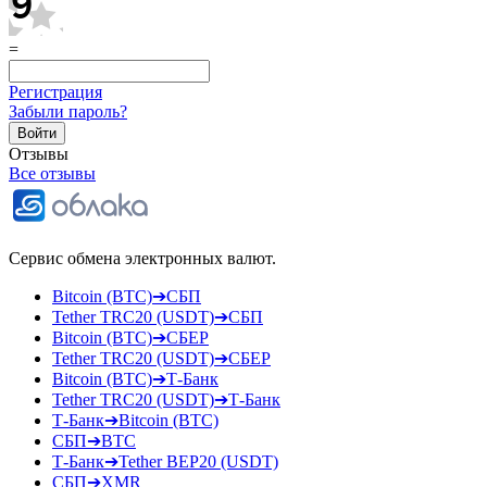
=
Регистрация
Забыли пароль?
Отзывы
Все отзывы
Сервис обмена электронных валют.
Bitcoin (BTC)➔СБП
Tether TRC20 (USDT)➔СБП
Bitcoin (BTC)➔СБЕР
Tether TRC20 (USDT)➔СБЕР
Bitcoin (BTC)➔Т-Банк
Tether TRC20 (USDT)➔Т-Банк
Т-Банк➔Bitcoin (BTC)
СБП➔BTC
Т-Банк➔Tether BEP20 (USDT)
СБП➔XMR