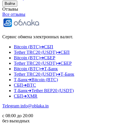
Отзывы
Все отзывы
Сервис обмена электронных валют.
Bitcoin (BTC)➔СБП
Tether TRC20 (USDT)➔СБП
Bitcoin (BTC)➔СБЕР
Tether TRC20 (USDT)➔СБЕР
Bitcoin (BTC)➔Т-Банк
Tether TRC20 (USDT)➔Т-Банк
Т-Банк➔Bitcoin (BTC)
СБП➔BTC
Т-Банк➔Tether BEP20 (USDT)
СБП➔XMR
Telegram
info@oblaka.in
с 08:00 до 20:00
без выходных