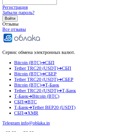
Регистрация
Забыли пароль?
Отзывы
Все отзывы
Сервис обмена электронных валют.
Bitcoin (BTC)➔СБП
Tether TRC20 (USDT)➔СБП
Bitcoin (BTC)➔СБЕР
Tether TRC20 (USDT)➔СБЕР
Bitcoin (BTC)➔Т-Банк
Tether TRC20 (USDT)➔Т-Банк
Т-Банк➔Bitcoin (BTC)
СБП➔BTC
Т-Банк➔Tether BEP20 (USDT)
СБП➔XMR
Telegram
info@oblaka.in