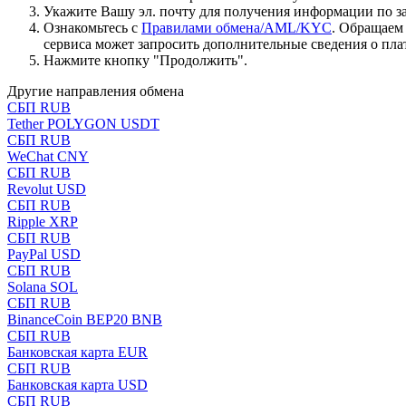
Укажите Вашу эл. почту для получения информации по зая
Ознакомьтесь с
Правилами обмена/AML/KYC
. Обращаем
сервиса может запросить дополнительные сведения о пла
Нажмите кнопку "Продолжить".
Другие направления обмена
СБП RUB
Tether POLYGON USDT
СБП RUB
WeChat CNY
СБП RUB
Revolut USD
СБП RUB
Ripple XRP
СБП RUB
PayPal USD
СБП RUB
Solana SOL
СБП RUB
BinanceCoin BEP20 BNB
СБП RUB
Банковская карта EUR
СБП RUB
Банковская карта USD
СБП RUB