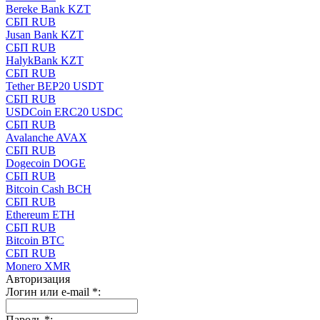
Bereke Bank KZT
СБП RUB
Jusan Bank KZT
СБП RUB
HalykBank KZT
СБП RUB
Tether BEP20 USDT
СБП RUB
USDCoin ERC20 USDC
СБП RUB
Avalanche AVAX
СБП RUB
Dogecoin DOGE
СБП RUB
Bitcoin Cash BCH
СБП RUB
Ethereum ETH
СБП RUB
Bitcoin BTC
СБП RUB
Monero XMR
Авторизация
Логин или e-mail
*
:
Пароль
*
: