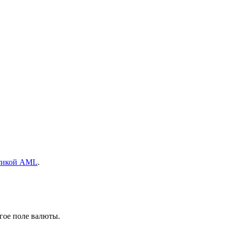
тикой AML
.
гое поле валюты.