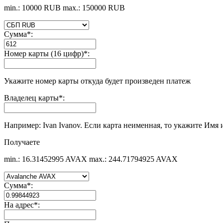
min.: 10000 RUB
max.: 150000 RUB
Сумма
*
:
Номер карты (16 цифр)
*
:
Укажите номер карты откуда будет произведен платеж
Владелец карты
*
:
Например: Ivan Ivanov. Если карта неименная, то укажите Имя 
Получаете
min.: 16.31452995 AVAX
max.: 244.71794925 AVAX
Сумма
*
:
На адрес
*
: