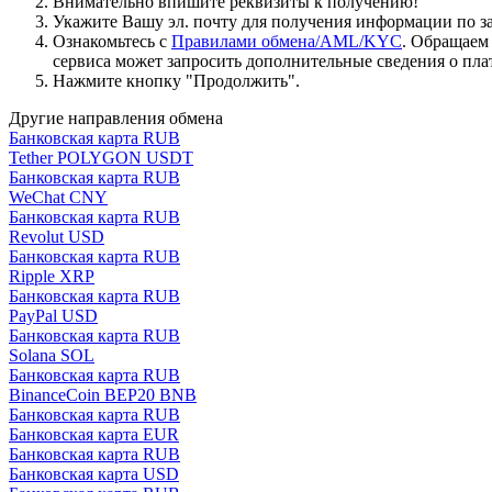
Внимательно впишите реквизиты к получению!
Укажите Вашу эл. почту для получения информации по зая
Ознакомьтесь с
Правилами обмена/AML/KYC
. Обращаем
сервиса может запросить дополнительные сведения о пла
Нажмите кнопку "Продолжить".
Другие направления обмена
Банковская карта RUB
Tether POLYGON USDT
Банковская карта RUB
WeChat CNY
Банковская карта RUB
Revolut USD
Банковская карта RUB
Ripple XRP
Банковская карта RUB
PayPal USD
Банковская карта RUB
Solana SOL
Банковская карта RUB
BinanceCoin BEP20 BNB
Банковская карта RUB
Банковская карта EUR
Банковская карта RUB
Банковская карта USD