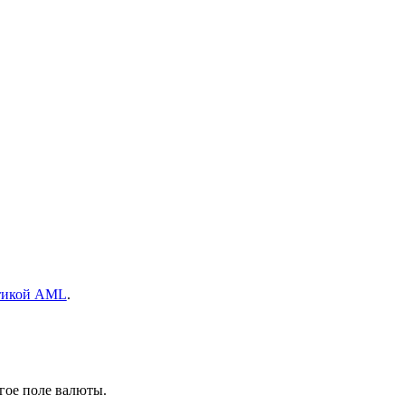
тикой AML
.
гое поле валюты.