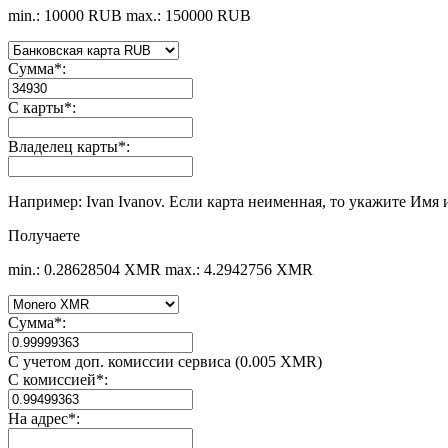
min.: 10000 RUB
max.: 150000 RUB
Сумма
*
:
С карты
*
:
Владелец карты
*
:
Например: Ivan Ivanov. Если карта неименная, то укажите Имя 
Получаете
min.: 0.28628504 XMR
max.: 4.2942756 XMR
Сумма
*
:
С учетом доп. комиссии сервиса (0.005 XMR)
С комиссией
*
:
На адрес
*
: