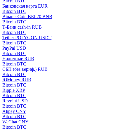
Bitcoin BTC
Банковская карта EUR
Bitcoin BTC
BinanceCoin BEP20 BNB
Bitcoin BTC
Т-Банк cash-in RUB
Bitcoin BTC
Tether POLYGON USDT
Bitcoin BTC
PayPal USD
Bitcoin BTC
Наличные RUB
Bitcoin BTC
СБП (без вериф.) RUB
Bitcoin BTC
ЮMoney RUB
Bitcoin BTC
Ripple XRP
Bitcoin BTC
Revolut USD
Bitcoin BTC
Alipay CNY
Bitcoin BTC
WeChat CNY
Bitcoin BTC