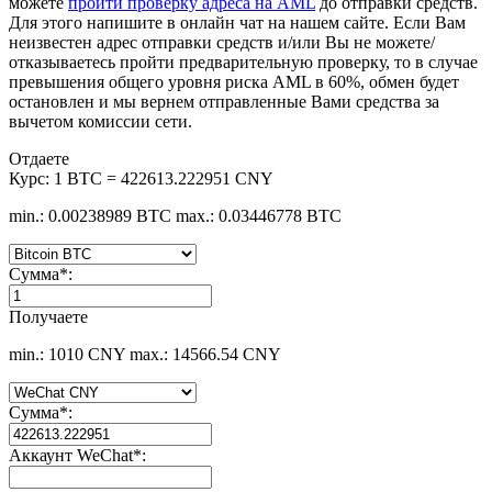
можете
пройти проверку адреса на AML
до отправки средств.
Для этого напишите в онлайн чат на нашем сайте. Если Вам
неизвестен адрес отправки средств и/или Вы не можете/
отказываетесь пройти предварительную проверку, то в случае
превышения общего уровня риска AML в 60%, обмен будет
остановлен и мы вернем отправленные Вами средства за
вычетом комиссии сети.
Отдаете
Курс:
1 BTC = 422613.222951 CNY
min.: 0.00238989 BTC
max.: 0.03446778 BTC
Сумма
*
:
Получаете
min.: 1010 CNY
max.: 14566.54 CNY
Сумма
*
:
Аккаунт WeChat
*
: