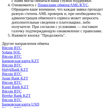
с Вами могла связаться наша служба поддержки.
Ознакомьтесь с
Правилами обмена/AML/KYC
.
Обращаем ваше внимание, что каждая заявка проходит
разную степень AML проверок и, при необходимости,
администрация обменного сервиса может запросить
дополнительные сведения о плательщике, либо
получателе. При согласии с условиями — поставьте
галочку подтверждающую ознакомление с правилами.
Нажмите кнопку "Продолжить".
Другие направления обмена
Bitcoin BTC
Solana SOL
Bitcoin BTC
Банковская карта KZT
Bitcoin BTC
HalykBank KZT
Bitcoin BTC
Jusan Bank KZT
Bitcoin BTC
Kaspi Bank KZT
Bitcoin BTC
Bereke Bank KZT
Bitcoin BTC
Банковская карта USD