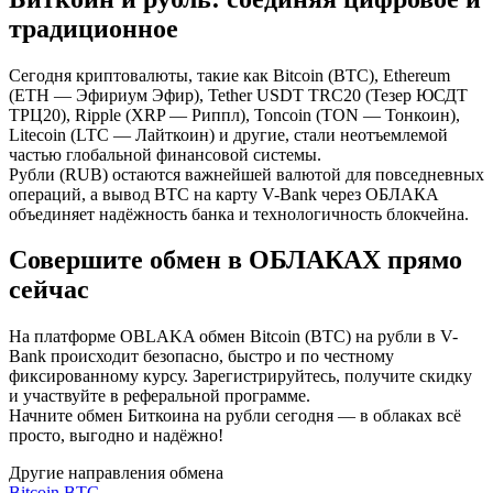
традиционное
Сегодня криптовалюты, такие как Bitcoin (BTC), Ethereum
(ETH — Эфириум Эфир), Tether USDT TRC20 (Тезер ЮСДТ
ТРЦ20), Ripple (XRP — Риппл), Toncoin (TON — Тонкоин),
Litecoin (LTC — Лайткоин) и другие, стали неотъемлемой
частью глобальной финансовой системы.
Рубли (RUB) остаются важнейшей валютой для повседневных
операций, а вывод BTC на карту V-Bank через ОБЛАКА
объединяет надёжность банка и технологичность блокчейна.
Совершите обмен в ОБЛАКАХ прямо
сейчас
На платформе OBLAKA обмен Bitcoin (BTC) на рубли в V-
Bank происходит безопасно, быстро и по честному
фиксированному курсу. Зарегистрируйтесь, получите скидку
и участвуйте в реферальной программе.
Начните обмен Биткоина на рубли сегодня — в облаках всё
просто, выгодно и надёжно!
Другие направления обмена
Bitcoin BTC