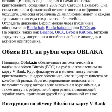
Биткоин (Bitcoin, BTC) — первая и самая известная
криптовалюта, созданная в 2009 году Сатоши Накамото. Она
стала символом финансовой независимости и цифрового
будущего. Эмиссия ограничена 21 миллионом монет, и каждая
транзакция навсегда сохраняется в блокчейне.
Отследить движение Bitcoin можно через публичные
обозреватели:
Blockchair
,
Blockchain.com
или
BTCscan
.
На биржах, таких как
Binance
,
OKX
,
Bybit
и
KuCoin
, Биткоин
торгуется круглосуточно и остаётся наиболее ликвидным
активом крипторынка.
Обмен BTC на рубли через OBLAKA
Площадка
Oblaka.in
обеспечивает автоматический и
надёжный обмен Bitcoin (BTC) на рубли с зачислением на
карту V-Bank. Курс фиксируется в момент поступления
криптовалюты на адрес обменника, что защищает клиента от
колебаний рынка. Зарегистрированные пользователи
получают скидку, которая уже включена в курс обмена, а
также доступ к реферальной программе, позволяющей
зарабатывать, приглашая друзей по уникальной ссылке.
Инструкция по обмену Bitcoin на карту V-Bank