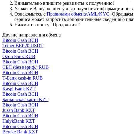
Внимательно впишите реквизиты к получению!
Укажите Вашу эл. почту для получения информации по зая
Ознакомьтесь с
Правилами обмена/AML/KYC
. Обращаем
сервиса может запросить дополнительные сведения о пла
Нажмите кнопку "Продолжить".
Другие направления обмена
Bitcoin Cash BCH
Tether BEP20 USDT
Bitcoin Cash BCH
Ozon Банк RUB
Bitcoin Cash BCH
СБП (без вериф.) RUB
Bitcoin Cash BCH
Т-Банк cash-in RUB
Bitcoin Cash BCH
Kaspi Bank KZT
Bitcoin Cash BCH
Банковская карта KZT
Bitcoin Cash BCH
Jusan Bank KZT
Bitcoin Cash BCH
HalykBank KZT
Bitcoin Cash BCH
Bereke Bank KZT