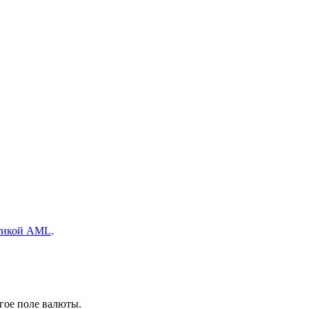
тикой AML
.
гое поле валюты.