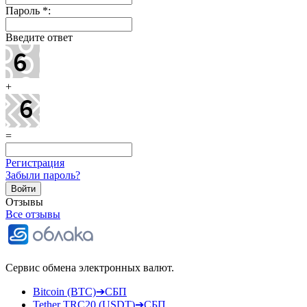
Пароль
*
:
Введите ответ
+
=
Регистрация
Забыли пароль?
Отзывы
Все отзывы
Сервис обмена электронных валют.
Bitcoin (BTC)➔СБП
Tether TRC20 (USDT)➔СБП