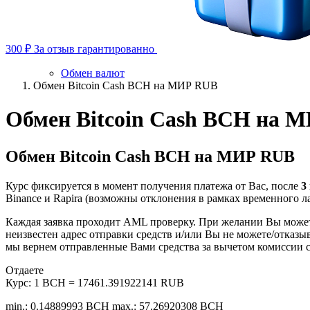
300 ₽
За отзыв гарантированно
Обмен валют
Обмен Bitcoin Cash BCH на МИР RUB
Обмен Bitcoin Cash BCH на 
Обмен Bitcoin Cash BCH на МИР RUB
Курс фиксируется в момент получения платежа от Вас, после
3
Binance и Rapira (возможны отклонения в рамках временного лаг
Каждая заявка проходит AML проверку. При желании Вы мож
неизвестен адрес отправки средств и/или Вы не можете/отказы
мы вернем отправленные Вами средства за вычетом комиссии с
Отдаете
Курс:
1 BCH = 17461.391922141 RUB
min.: 0.14889993 BCH
max.: 57.26920308 BCH